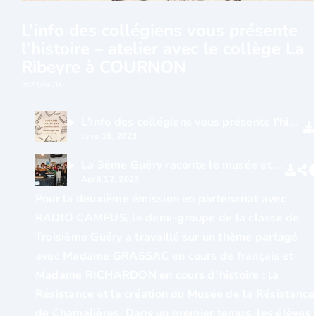
L’info des collégiens vous présente
l’histoire – atelier avec le collège La
Ribeyre à COURNON
2023/06/16
L'info des collégiens vous présente l'histoire
June 16, 2023
La 3ème Guéry raconte le musée et la résistance clermontoise
April 12, 2023
Pour la deuxième émission en partenariat avec
RADIO CAMPUS, le demi-groupe de la classe de
Troisième Guéry a travaillé sur un thème partagé
avec Madame GRASSAC en cours de français et
Madame RICHARDON en cours d’histoire : la
Résistance et la création du Musée de la Résistance
de Chamalières. Dans un premier temps, les élèves