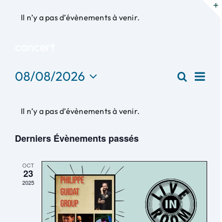
Passer
Il n’y a pas d’évènements à venir.
au
contenu
concert
Navi
08/08/2026
Recherch
Reche
Mois
de
Sélectionnez
et
vues
une
Évè
Il n’y a pas d’évènements à venir.
date.
naviga
de
Derniers Évènements passés
vues
Évène
OCT
23
2025