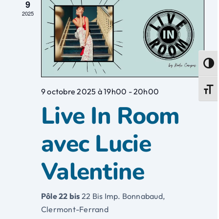
9
2025
Passe
Change
9 octobre 2025 à 19h00
-
20h00
Live In Room
avec Lucie
Valentine
Pôle 22 bis
22 Bis Imp. Bonnabaud,
Clermont-Ferrand