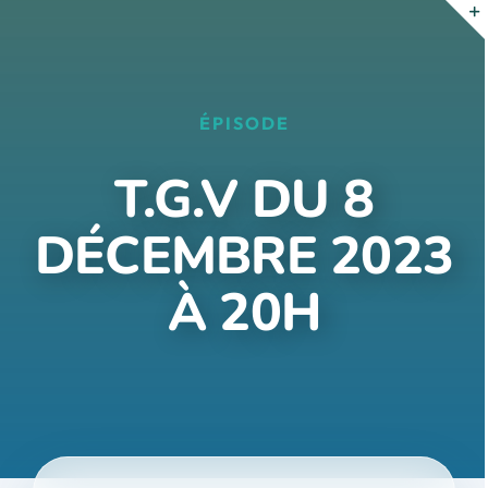
Passer
au
contenu
ÉPISODE
T.G.V DU 8
DÉCEMBRE 2023
À 20H