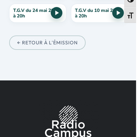
Passe
T.G.V du 24 mai 2024
T.G.V du 10 mai 2024
à 20h
à 20h
Change
← RETOUR À L'ÉMISSION