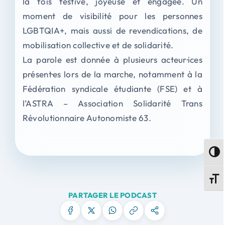
la fois festive, joyeuse et engagée. Un
moment de visibilité pour les personnes
LGBTQIA+, mais aussi de revendications, de
mobilisation collective et de solidarité.
La parole est donnée à plusieurs acteur·ices
présent·es lors de la marche, notamment à la
Fédération syndicale étudiante (FSE) et à
l’ASTRA – Association Solidarité Trans
Révolutionnaire Autonomiste 63.
Passe
Change
PARTAGER LE PODCAST