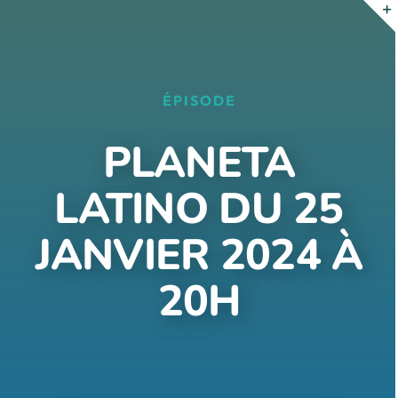
Passer
au
contenu
ÉPISODE
PLANETA
LATINO DU 25
JANVIER 2024 À
20H