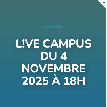
Passer
au
contenu
ÉPISODE
L!VE CAMPUS
DU 4
NOVEMBRE
2025 À 18H