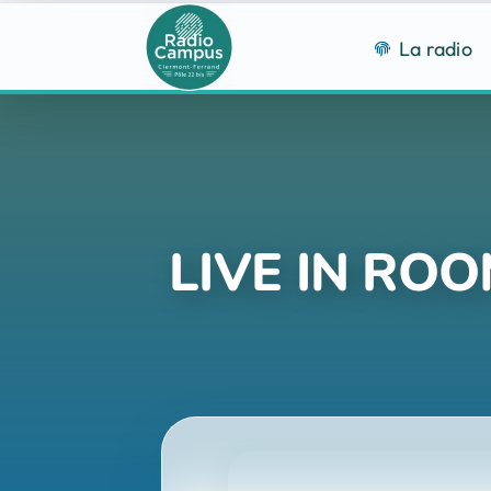
Passer
au
La radio
contenu
LIVE IN RO