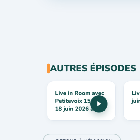
AUTRES ÉPISODES
Live in Room avec
Li
Petitevoix 157 du
jui
18 juin 2026 à 19h