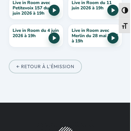
Live in Room avec
Live in Room du 11
Petitevoix 157 du 18
juin 2026 à 19h
Passe
juin 2026 à 19h
Change
Live in Room du 4 juin
Live in Room avec
2026 à 19h
Merlin du 28 mai 2026
à 19h
← RETOUR À L'ÉMISSION