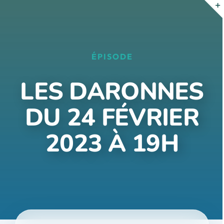
Passer
au
contenu
ÉPISODE
LES DARONNES
DU 24 FÉVRIER
2023 À 19H