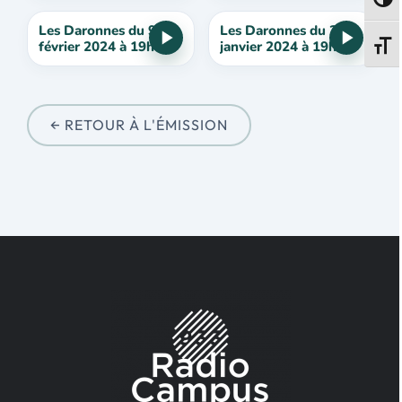
Passe
Les Daronnes du 9
Les Daronnes du 26
février 2024 à 19h
janvier 2024 à 19h
Change
← RETOUR À L'ÉMISSION