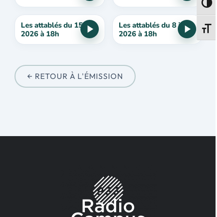
Passe
Les attablés du 15 juin
Les attablés du 8 juin
Change
2026 à 18h
2026 à 18h
← RETOUR À L'ÉMISSION