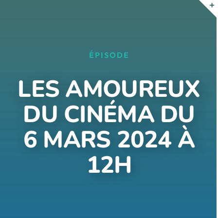
Passer
au
contenu
ÉPISODE
LES AMOUREUX
DU CINÉMA DU
6 MARS 2024 À
12H