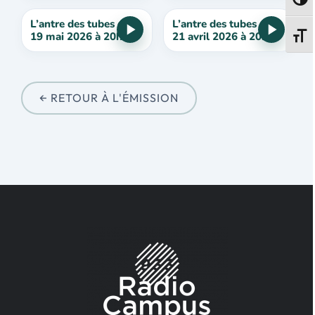
Passe
L’antre des tubes du
L’antre des tubes du
19 mai 2026 à 20h
21 avril 2026 à 20h
Change
← RETOUR À L'ÉMISSION