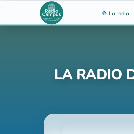
Passer
au
La radio
contenu
LA RADIO D