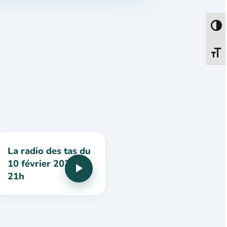
Passe
Change
La radio des tas du
10 février 2026 à
21h