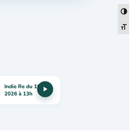
Passe
Change
Indie Re du 10 mai
2026 à 13h