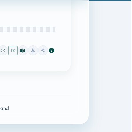
1X
rand