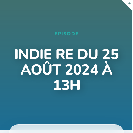
Passer
au
contenu
ÉPISODE
INDIE RE DU 25
AOÛT 2024 À
13H