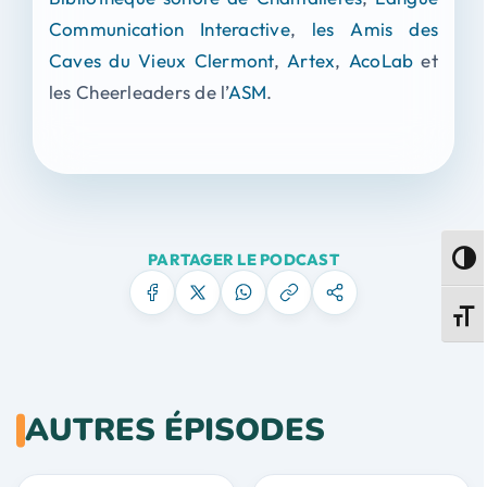
Communication Interactive
,
les Amis des
Caves du Vieux Clermont
,
Artex
,
AcoLab
et
les Cheerleaders de l’
ASM
.
PARTAGER LE PODCAST
Passe
Change
AUTRES ÉPISODES