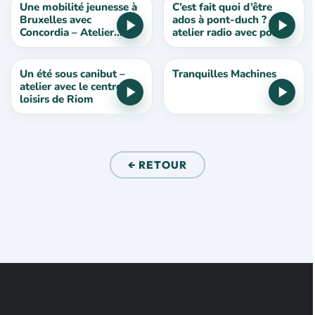
Une mobilité jeunesse à
C’est fait quoi d’être
Bruxelles avec
ados à pont-duch ? –
Concordia – Atelier
atelier radio avec pont
Radio
duch’ados
Un été sous canibut –
Tranquilles Machines
atelier avec le centre de
loisirs de Riom
← RETOUR