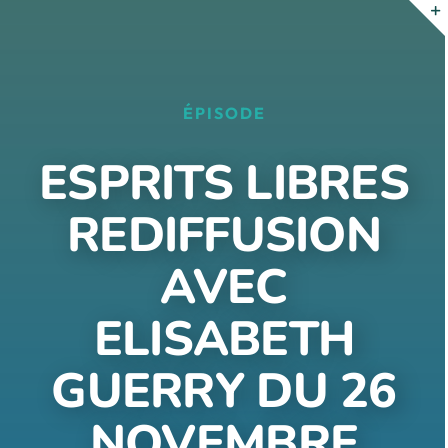
Passer
au
contenu
ÉPISODE
ESPRITS LIBRES
REDIFFUSION
AVEC
ELISABETH
GUERRY DU 26
NOVEMBRE