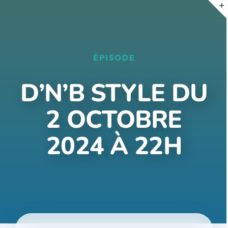
Passer
au
contenu
ÉPISODE
D’N’B STYLE DU
2 OCTOBRE
2024 À 22H