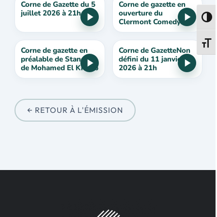
Corne de Gazette du 5
Corne de gazette en
juillet 2026 à 21h
ouverture du
Passe
Clermont Comedy
Club #8
Change
Corne de gazette en
Corne de GazetteNon
préalable de Stand-up
défini du 11 janvier
de Mohamed El Khatib
2026 à 21h
← RETOUR À L'ÉMISSION