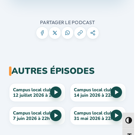
PARTAGER LE PODCAST
AUTRES ÉPISODES
Campus local club du
Campus local club du
12 juillet 2026 à 22h
14 juin 2026 à 22h
Campus local club du
Campus local club du
7 juin 2026 à 22h
31 mai 2026 à 22h
Passe