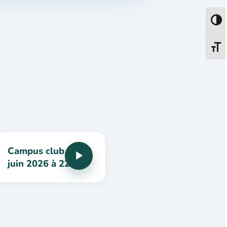
Passe
Change
Campus club du 13
juin 2026 à 22h