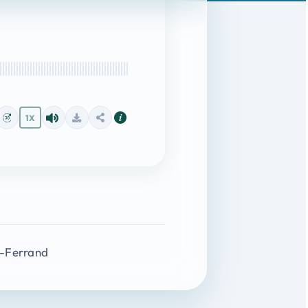
1X
t-Ferrand