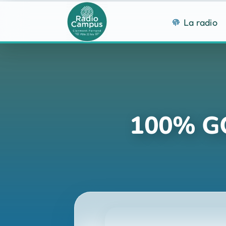
Passer
au
La radio
contenu
100% G