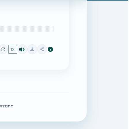
1X
errand