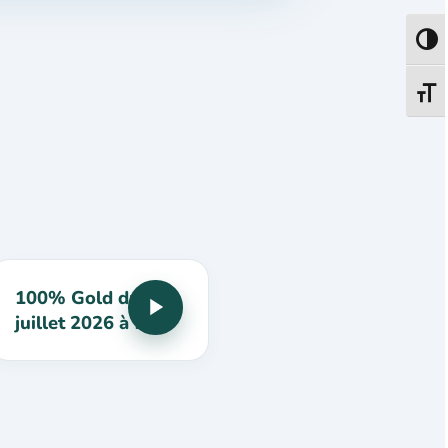
Passe
Change
100% Gold du 13
juillet 2026 à 16h