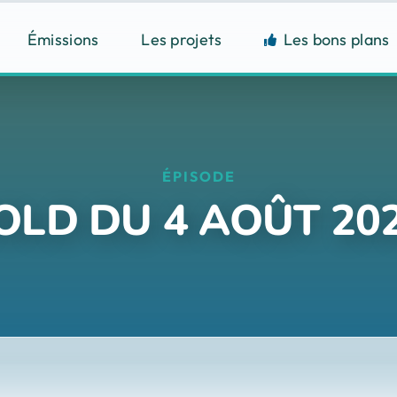
Émissions
Les projets
Les bons plans
ÉPISODE
OLD DU 4 AOÛT 202