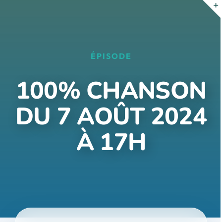
Passer
au
contenu
ÉPISODE
100% CHANSON
DU 7 AOÛT 2024
À 17H