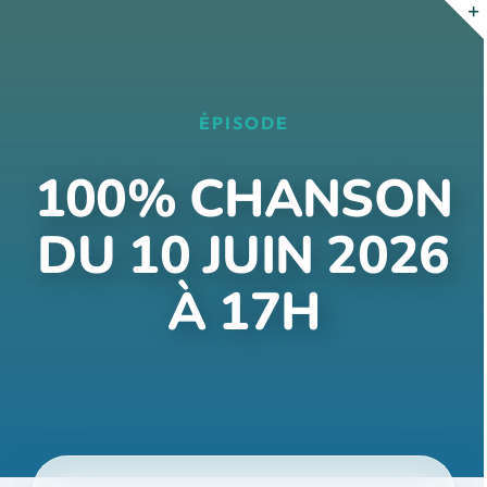
Passer
au
contenu
ÉPISODE
100% CHANSON
DU 10 JUIN 2026
À 17H