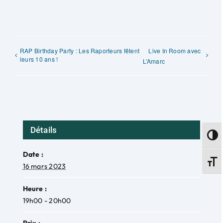
RAP Birthday Party : Les Raporteurs fêtent
Live In Room avec
leurs 10 ans !
L’Amarc
Détails
Passe
Date :
Change
16 mars 2023
Heure :
19h00 - 20h00
Prix :