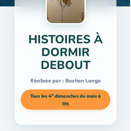
HISTOIRES À
DORMIR
DEBOUT
Réalisée par : Bastian Lango
e
Tous les 4
dimanches du mois à
19h