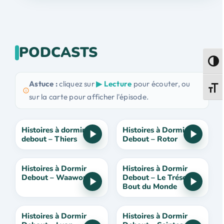
PODCASTS
Passe
Astuce :
cliquez sur
▶ Lecture
pour écouter, ou
Change
sur la carte pour afficher l'épisode.
Histoires à dormir
Histoires à Dormir
debout – Thiers
Debout – Rotor
Histoires à Dormir
Histoires à Dormir
Debout – Waawor
Debout – Le Trésor du
Bout du Monde
Histoires à Dormir
Histoires à Dormir